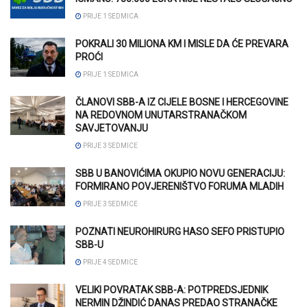
PRIJE 1 SEDMICA
POKRALI 30 MILIONA KM I MISLE DA ĆE PREVARA
PROĆI
PRIJE 1 SEDMICA
ČLANOVI SBB-A IZ CIJELE BOSNE I HERCEGOVINE
NA REDOVNOM UNUTARSTRANAČKOM
SAVJETOVANJU
PRIJE 3 SEDMICE
SBB U BANOVIĆIMA OKUPIO NOVU GENERACIJU:
FORMIRANO POVJERENIŠTVO FORUMA MLADIH
PRIJE 3 SEDMICE
POZNATI NEUROHIRURG HASO SEFO PRISTUPIO
SBB-U
PRIJE 4 SEDMICE
VELIKI POVRATAK SBB-A: POTPREDSJEDNIK
NERMIN DŽINDIĆ DANAS PREDAO STRANAČKE