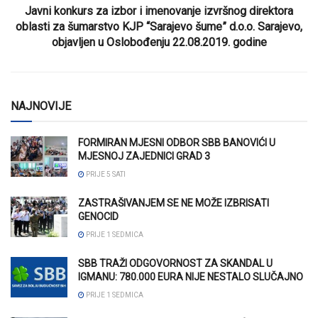
Javni konkurs za izbor i imenovanje izvršnog direktora
oblasti za šumarstvo KJP “Sarajevo šume” d.o.o. Sarajevo,
objavljen u Oslobođenju 22.08.2019. godine
NAJNOVIJE
FORMIRAN MJESNI ODBOR SBB BANOVIĆI U
MJESNOJ ZAJEDNICI GRAD 3
PRIJE 5 SATI
ZASTRAŠIVANJEM SE NE MOŽE IZBRISATI
GENOCID
PRIJE 1 SEDMICA
SBB TRAŽI ODGOVORNOST ZA SKANDAL U
IGMANU: 780.000 EURA NIJE NESTALO SLUČAJNO
PRIJE 1 SEDMICA