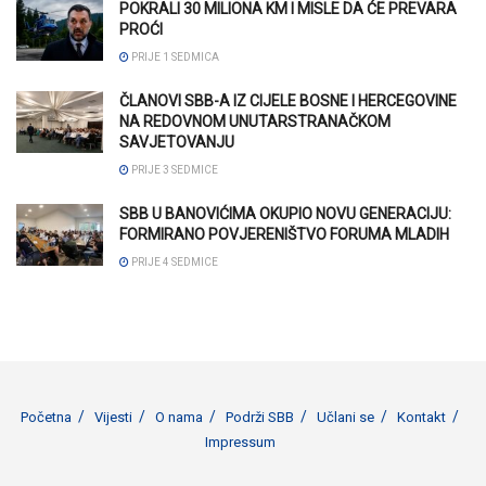
POKRALI 30 MILIONA KM I MISLE DA ĆE PREVARA
PROĆI
PRIJE 1 SEDMICA
ČLANOVI SBB-A IZ CIJELE BOSNE I HERCEGOVINE
NA REDOVNOM UNUTARSTRANAČKOM
SAVJETOVANJU
PRIJE 3 SEDMICE
SBB U BANOVIĆIMA OKUPIO NOVU GENERACIJU:
FORMIRANO POVJERENIŠTVO FORUMA MLADIH
PRIJE 4 SEDMICE
Početna
Vijesti
O nama
Podrži SBB
Učlani se
Kontakt
Impressum