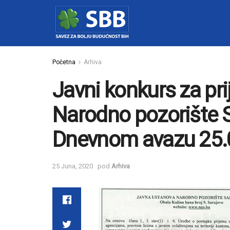
Početna
Arhiva
Javni konkurs za pr
Narodno pozorište Sa
Dnevnom avazu 25.
25 Juna, 2020
pod
Arhiva