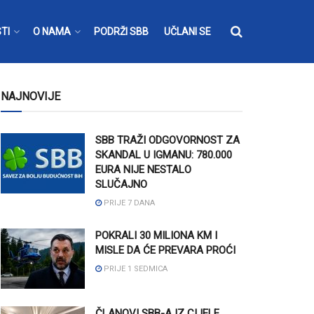
TI
O NAMA
PODRŽI SBB
UČLANI SE
NAJNOVIJE
SBB TRAŽI ODGOVORNOST ZA
SKANDAL U IGMANU: 780.000
EURA NIJE NESTALO
SLUČAJNO
PRIJE 7 DANA
POKRALI 30 MILIONA KM I
MISLE DA ĆE PREVARA PROĆI
PRIJE 1 SEDMICA
ČLANOVI SBB-A IZ CIJELE