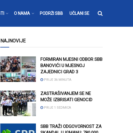
TI
O NAMA
PODRŽI SBB
UČLANI SE
NAJNOVIJE
FORMIRAN MJESNI ODBOR SBB
BANOVIĆI U MJESNOJ
ZAJEDNICI GRAD 3
PRIJE 36 MINUTA
ZASTRAŠIVANJEM SE NE
MOŽE IZBRISATI GENOCID
PRIJE 1 SEDMICA
SBB TRAŽI ODGOVORNOST ZA
SKANDAL U IGMANU: 780.000