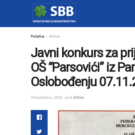
Početna
Arhiva
Javni konkurs za pr
OŠ “Parsovići” iz Par
Oslobođenju 07.11.
9 Novembra, 2020
pod
Arhiva