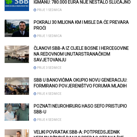
IGMANU: 780.000 EURA NIJE NESTALO SLUČAJNO
PRIJE 1 SEDMICA
POKRALI 30 MILIONA KM I MISLE DA ĆE PREVARA
PROĆI
PRIJE 1 SEDMICA
ČLANOVI SBB-A IZ CIJELE BOSNE I HERCEGOVINE
NA REDOVNOM UNUTARSTRANAČKOM
SAVJETOVANJU
PRIJE 3 SEDMICE
SBB U BANOVIĆIMA OKUPIO NOVU GENERACIJU:
FORMIRANO POVJERENIŠTVO FORUMA MLADIH
PRIJE 4 SEDMICE
POZNATI NEUROHIRURG HASO SEFO PRISTUPIO
SBB-U
PRIJE 4 SEDMICE
VELIKI POVRATAK SBB-A: POTPREDSJEDNIK