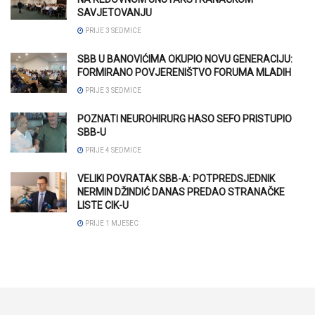
SAVJETOVANJU
PRIJE 3 SEDMICE
SBB U BANOVIĆIMA OKUPIO NOVU GENERACIJU:
FORMIRANO POVJERENIŠTVO FORUMA MLADIH
PRIJE 3 SEDMICE
POZNATI NEUROHIRURG HASO SEFO PRISTUPIO
SBB-U
PRIJE 4 SEDMICE
VELIKI POVRATAK SBB-A: POTPREDSJEDNIK
NERMIN DŽINDIĆ DANAS PREDAO STRANAČKE
LISTE CIK-U
PRIJE 1 MJESEC