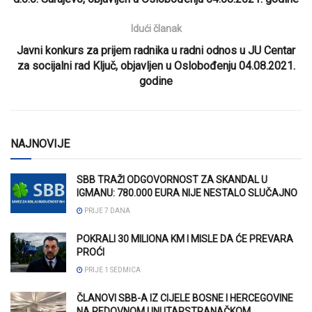
Idući članak
Javni konkurs za prijem radnika u radni odnos u JU Centar
za socijalni rad Ključ, objavljen u Oslobođenju 04.08.2021.
godine
NAJNOVIJE
SBB TRAŽI ODGOVORNOST ZA SKANDAL U
IGMANU: 780.000 EURA NIJE NESTALO SLUČAJNO
PRIJE 7 DANA
POKRALI 30 MILIONA KM I MISLE DA ĆE PREVARA
PROĆI
PRIJE 1 SEDMICA
ČLANOVI SBB-A IZ CIJELE BOSNE I HERCEGOVINE
NA REDOVNOM UNUTARSTRANAČKOM