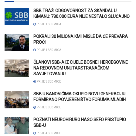
SBB TRAŽI ODGOVORNOST ZA SKANDAL U
IGMANU: 780.000 EURA NIJE NESTALO SLUČAJNO
PRIJE 1 SEDMICA
POKRALI 30 MILIONA KM I MISLE DA ĆE PREVARA
PROĆI
PRIJE 1 SEDMICA
ČLANOVI SBB-A IZ CIJELE BOSNE I HERCEGOVINE
NA REDOVNOM UNUTARSTRANAČKOM
SAVJETOVANJU
PRIJE 3 SEDMICE
SBB U BANOVIĆIMA OKUPIO NOVU GENERACIJU:
FORMIRANO POVJERENIŠTVO FORUMA MLADIH
PRIJE 3 SEDMICE
POZNATI NEUROHIRURG HASO SEFO PRISTUPIO
SBB-U
PRIJE 4 SEDMICE