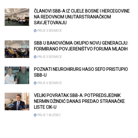
ČLANOVI SBB-A IZ CIJELE BOSNE I HERCEGOVINE
NA REDOVNOM UNUTARSTRANAČKOM
SAVJETOVANJU
PRIJE 3 SEDMICE
SBB U BANOVIĆIMA OKUPIO NOVU GENERACIJU:
FORMIRANO POVJERENIŠTVO FORUMA MLADIH
PRIJE 3 SEDMICE
POZNATI NEUROHIRURG HASO SEFO PRISTUPIO
SBB-U
PRIJE 4 SEDMICE
VELIKI POVRATAK SBB-A: POTPREDSJEDNIK
NERMIN DŽINDIĆ DANAS PREDAO STRANAČKE
LISTE CIK-U
PRIJE 1 MJESEC