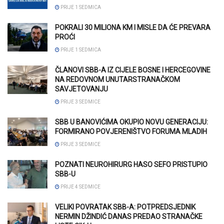
PRIJE 1 SEDMICA
POKRALI 30 MILIONA KM I MISLE DA ĆE PREVARA
PROĆI
PRIJE 1 SEDMICA
ČLANOVI SBB-A IZ CIJELE BOSNE I HERCEGOVINE
NA REDOVNOM UNUTARSTRANAČKOM
SAVJETOVANJU
PRIJE 3 SEDMICE
SBB U BANOVIĆIMA OKUPIO NOVU GENERACIJU:
FORMIRANO POVJERENIŠTVO FORUMA MLADIH
PRIJE 3 SEDMICE
POZNATI NEUROHIRURG HASO SEFO PRISTUPIO
SBB-U
PRIJE 4 SEDMICE
VELIKI POVRATAK SBB-A: POTPREDSJEDNIK
NERMIN DŽINDIĆ DANAS PREDAO STRANAČKE