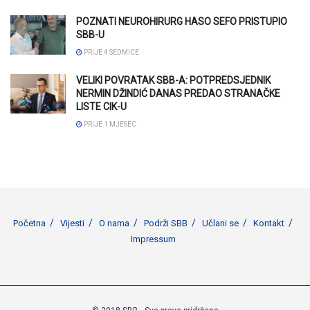
POZNATI NEUROHIRURG HASO SEFO PRISTUPIO
SBB-U
PRIJE 4 SEDMICE
VELIKI POVRATAK SBB-A: POTPREDSJEDNIK
NERMIN DŽINDIĆ DANAS PREDAO STRANAČKE
LISTE CIK-U
PRIJE 1 MJESEC
Početna
Vijesti
O nama
Podrži SBB
Učlani se
Kontakt
Impressum