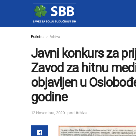
Početna
Arhiva
Javni konkurs za pr
Zavod za hitnu med
objavljen u Oslobođ
godine
12 Novembra, 2020
pod
Arhiva