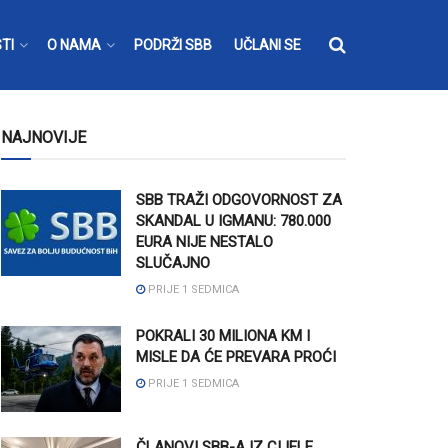
TI
O NAMA
PODRŽI SBB
UČLANI SE
NAJNOVIJE
SBB TRAŽI ODGOVORNOST ZA
SKANDAL U IGMANU: 780.000
EURA NIJE NESTALO
SLUČAJNO
PRIJE 1 SEDMICA
POKRALI 30 MILIONA KM I
MISLE DA ĆE PREVARA PROĆI
PRIJE 1 SEDMICA
ČLANOVI SBB-A IZ CIJELE