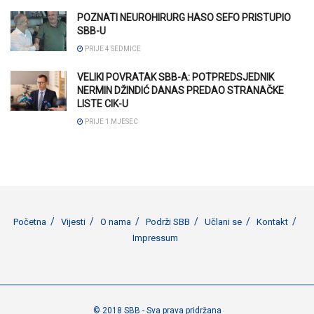
POZNATI NEUROHIRURG HASO SEFO PRISTUPIO
SBB-U
PRIJE 4 SEDMICE
VELIKI POVRATAK SBB-A: POTPREDSJEDNIK
NERMIN DŽINDIĆ DANAS PREDAO STRANAČKE
LISTE CIK-U
PRIJE 1 MJESEC
Početna
Vijesti
O nama
Podrži SBB
Učlani se
Kontakt
Impressum
© 2018 SBB - Sva prava pridržana