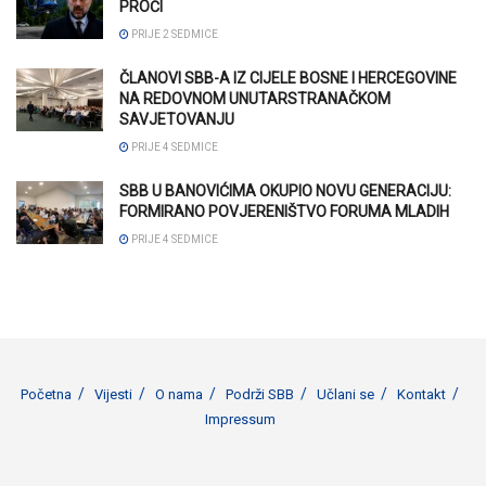
PROĆI
PRIJE 2 SEDMICE
ČLANOVI SBB-A IZ CIJELE BOSNE I HERCEGOVINE
NA REDOVNOM UNUTARSTRANAČKOM
SAVJETOVANJU
PRIJE 4 SEDMICE
SBB U BANOVIĆIMA OKUPIO NOVU GENERACIJU:
FORMIRANO POVJERENIŠTVO FORUMA MLADIH
PRIJE 4 SEDMICE
Početna
Vijesti
O nama
Podrži SBB
Učlani se
Kontakt
Impressum