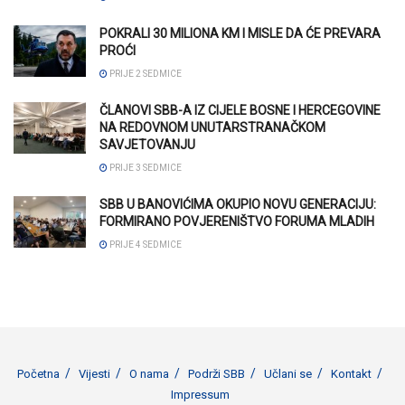
POKRALI 30 MILIONA KM I MISLE DA ĆE PREVARA
PROĆI
PRIJE 2 SEDMICE
ČLANOVI SBB-A IZ CIJELE BOSNE I HERCEGOVINE
NA REDOVNOM UNUTARSTRANAČKOM
SAVJETOVANJU
PRIJE 3 SEDMICE
SBB U BANOVIĆIMA OKUPIO NOVU GENERACIJU:
FORMIRANO POVJERENIŠTVO FORUMA MLADIH
PRIJE 4 SEDMICE
Početna
Vijesti
O nama
Podrži SBB
Učlani se
Kontakt
Impressum