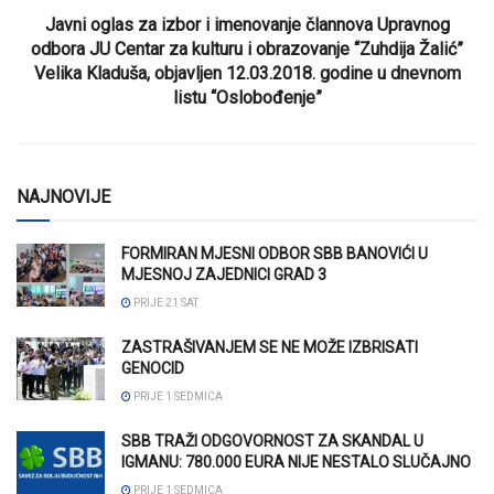
Javni oglas za izbor i imenovanje člannova Upravnog
odbora JU Centar za kulturu i obrazovanje “Zuhdija Žalić”
Velika Kladuša, objavljen 12.03.2018. godine u dnevnom
listu “Oslobođenje”
NAJNOVIJE
FORMIRAN MJESNI ODBOR SBB BANOVIĆI U
MJESNOJ ZAJEDNICI GRAD 3
PRIJE 21 SAT
ZASTRAŠIVANJEM SE NE MOŽE IZBRISATI
GENOCID
PRIJE 1 SEDMICA
SBB TRAŽI ODGOVORNOST ZA SKANDAL U
IGMANU: 780.000 EURA NIJE NESTALO SLUČAJNO
PRIJE 1 SEDMICA