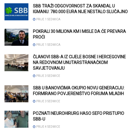
SBB TRAŽI ODGOVORNOST ZA SKANDAL U
IGMANU: 780.000 EURA NIJE NESTALO SLUČAJNO
PRIJE 1 SEDMICA
POKRALI 30 MILIONA KM I MISLE DA ĆE PREVARA
PROĆI
PRIJE 1 SEDMICA
ČLANOVI SBB-A IZ CIJELE BOSNE I HERCEGOVINE
NA REDOVNOM UNUTARSTRANAČKOM
SAVJETOVANJU
PRIJE 3 SEDMICE
SBB U BANOVIĆIMA OKUPIO NOVU GENERACIJU:
FORMIRANO POVJERENIŠTVO FORUMA MLADIH
PRIJE 3 SEDMICE
POZNATI NEUROHIRURG HASO SEFO PRISTUPIO
SBB-U
PRIJE 4 SEDMICE