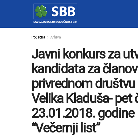
Početna
Arhiva
Javni konkurs za utv
kandidata za člano
privrednom društvu 
Velika Kladuša- pet 
23.01.2018. godine 
“Večernji list”