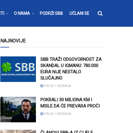
TI
O NAMA
PODRŽI SBB
UČLANI SE
NAJNOVIJE
SBB TRAŽI ODGOVORNOST ZA
SKANDAL U IGMANU: 780.000
EURA NIJE NESTALO
SLUČAJNO
PRIJE 1 SEDMICA
POKRALI 30 MILIONA KM I
MISLE DA ĆE PREVARA PROĆI
PRIJE 1 SEDMICA
ČLANOVI SBB-A IZ CIJELE