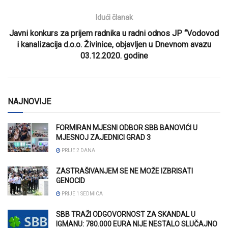
Idući članak
Javni konkurs za prijem radnika u radni odnos JP “Vodovod
i kanalizacija d.o.o. Živinice, objavljen u Dnevnom avazu
03.12.2020. godine
NAJNOVIJE
FORMIRAN MJESNI ODBOR SBB BANOVIĆI U
MJESNOJ ZAJEDNICI GRAD 3
PRIJE 2 DANA
ZASTRAŠIVANJEM SE NE MOŽE IZBRISATI
GENOCID
PRIJE 1 SEDMICA
SBB TRAŽI ODGOVORNOST ZA SKANDAL U
IGMANU: 780.000 EURA NIJE NESTALO SLUČAJNO