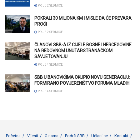
PRIJE 2 SEDMICE
POKRALI 30 MILIONA KM I MISLE DA ĆE PREVARA
PROĆI
PRIJE 2 SEDMICE
ČLANOVI SBB-A IZ CIJELE BOSNE I HERCEGOVINE
NA REDOVNOM UNUTARSTRANAČKOM
SAVJETOVANJU
PRIJE 4 SEDMICE
SBB U BANOVIĆIMA OKUPIO NOVU GENERACIJU:
FORMIRANO POVJERENIŠTVO FORUMA MLADIH
PRIJE 4 SEDMICE
Početna
Vijesti
O nama
Podrži SBB
Učlani se
Kontakt