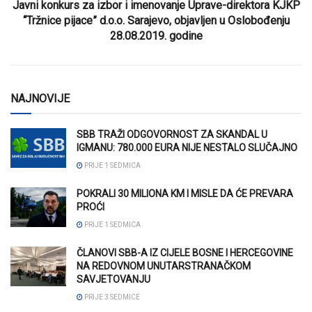
Javni konkurs za izbor i imenovanje Uprave-direktora KJKP
“Tržnice pijace” d.o.o. Sarajevo, objavljen u Oslobođenju
28.08.2019. godine
NAJNOVIJE
SBB TRAŽI ODGOVORNOST ZA SKANDAL U
IGMANU: 780.000 EURA NIJE NESTALO SLUČAJNO
PRIJE 1 SEDMICA
POKRALI 30 MILIONA KM I MISLE DA ĆE PREVARA
PROĆI
PRIJE 1 SEDMICA
ČLANOVI SBB-A IZ CIJELE BOSNE I HERCEGOVINE
NA REDOVNOM UNUTARSTRANAČKOM
SAVJETOVANJU
PRIJE 3 SEDMICE