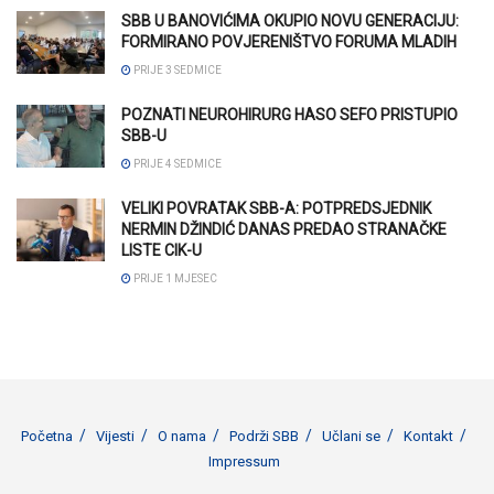
SBB U BANOVIĆIMA OKUPIO NOVU GENERACIJU:
FORMIRANO POVJERENIŠTVO FORUMA MLADIH
PRIJE 3 SEDMICE
POZNATI NEUROHIRURG HASO SEFO PRISTUPIO
SBB-U
PRIJE 4 SEDMICE
VELIKI POVRATAK SBB-A: POTPREDSJEDNIK
NERMIN DŽINDIĆ DANAS PREDAO STRANAČKE
LISTE CIK-U
PRIJE 1 MJESEC
Početna
Vijesti
O nama
Podrži SBB
Učlani se
Kontakt
Impressum