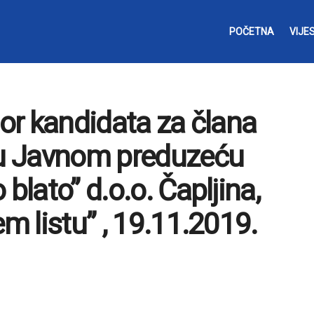
POČETNA
VIJES
bor kandidata za člana
u Javnom preduzeću
blato” d.o.o. Čapljina,
em listu” , 19.11.2019.