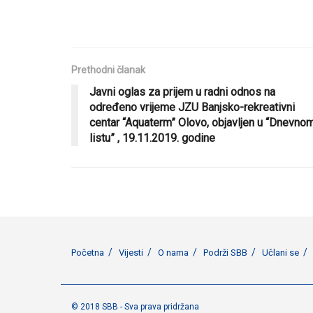
Prethodni članak
Javni oglas za prijem u radni odnos na
određeno vrijeme JZU Banjsko-rekreativni
centar “Aquaterm” Olovo, objavljen u “Dnevno
listu” , 19.11.2019. godine
Početna
Vijesti
O nama
Podrži SBB
Učlani se
© 2018 SBB - Sva prava pridržana