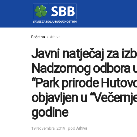
Početna
Arhiva
Javni natječaj za iz
Nadzornog odbora 
“Park prirode Hutovo 
objavljen u “Večernj
godine
19 Novembra, 2019
pod
Arhiva