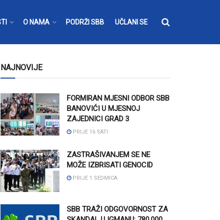
TI
O NAMA
PODRŽI SBB
UČLANI SE
NAJNOVIJE
FORMIRAN MJESNI ODBOR SBB
BANOVIĆI U MJESNOJ
ZAJEDNICI GRAD 3
PRIJE 16 SATI
ZASTRAŠIVANJEM SE NE
MOŽE IZBRISATI GENOCID
PRIJE 1 SEDMICA
SBB TRAŽI ODGOVORNOST ZA
SKANDAL U IGMANU: 780.000