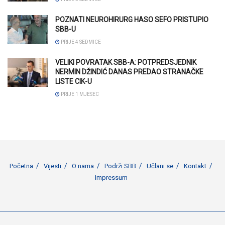
POZNATI NEUROHIRURG HASO SEFO PRISTUPIO
SBB-U
PRIJE 4 SEDMICE
VELIKI POVRATAK SBB-A: POTPREDSJEDNIK
NERMIN DŽINDIĆ DANAS PREDAO STRANAČKE
LISTE CIK-U
PRIJE 1 MJESEC
Početna
Vijesti
O nama
Podrži SBB
Učlani se
Kontakt
Impressum