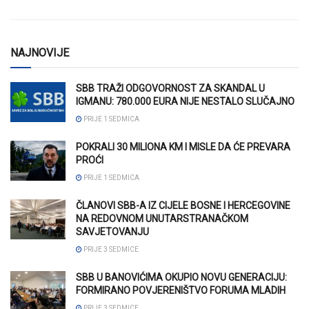
NAJNOVIJE
SBB TRAŽI ODGOVORNOST ZA SKANDAL U
IGMANU: 780.000 EURA NIJE NESTALO SLUČAJNO
PRIJE 1 SEDMICA
POKRALI 30 MILIONA KM I MISLE DA ĆE PREVARA
PROĆI
PRIJE 1 SEDMICA
ČLANOVI SBB-A IZ CIJELE BOSNE I HERCEGOVINE
NA REDOVNOM UNUTARSTRANAČKOM
SAVJETOVANJU
PRIJE 3 SEDMICE
SBB U BANOVIĆIMA OKUPIO NOVU GENERACIJU:
FORMIRANO POVJERENIŠTVO FORUMA MLADIH
PRIJE 3 SEDMICE