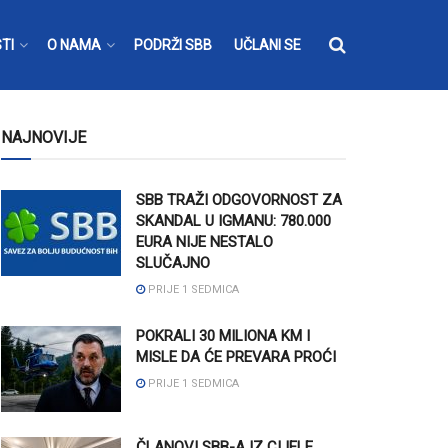
TI
O NAMA
PODRŽI SBB
UČLANI SE
NAJNOVIJE
SBB TRAŽI ODGOVORNOST ZA
SKANDAL U IGMANU: 780.000
EURA NIJE NESTALO
SLUČAJNO
PRIJE 1 SEDMICA
POKRALI 30 MILIONA KM I
MISLE DA ĆE PREVARA PROĆI
PRIJE 1 SEDMICA
ČLANOVI SBB-A IZ CIJELE