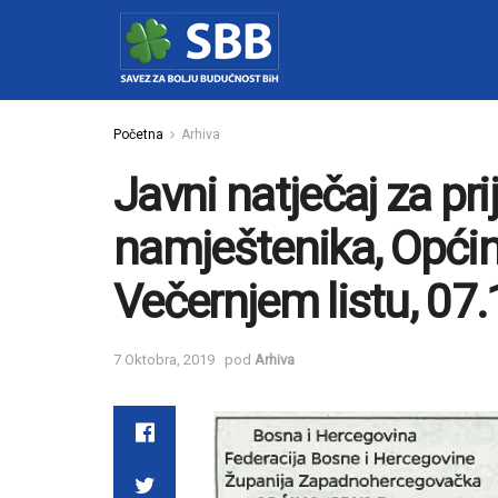
Početna
Arhiva
Javni natječaj za pr
namještenika, Općin
Večernjem listu, 07
7 Oktobra, 2019
pod
Arhiva