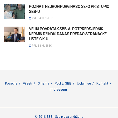
POZNATI NEUROHIRURG HASO SEFO PRISTUPIO
SBB-U
PRIJE 4 SEDMICE
VELIKI POVRATAK SBB-A: POTPREDSJEDNIK
NERMIN DŽINDIĆ DANAS PREDAO STRANAČKE
LISTE CIK-U
PRIJE 1 MJESEC
Početna
Vijesti
O nama
Podrži SBB
Učlani se
Kontakt
Impressum
© 2018 SBB - Sva prava pridržana