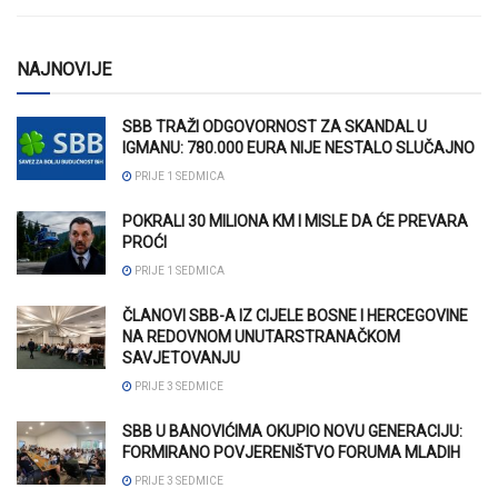
NAJNOVIJE
SBB TRAŽI ODGOVORNOST ZA SKANDAL U
IGMANU: 780.000 EURA NIJE NESTALO SLUČAJNO
PRIJE 1 SEDMICA
POKRALI 30 MILIONA KM I MISLE DA ĆE PREVARA
PROĆI
PRIJE 1 SEDMICA
ČLANOVI SBB-A IZ CIJELE BOSNE I HERCEGOVINE
NA REDOVNOM UNUTARSTRANAČKOM
SAVJETOVANJU
PRIJE 3 SEDMICE
SBB U BANOVIĆIMA OKUPIO NOVU GENERACIJU:
FORMIRANO POVJERENIŠTVO FORUMA MLADIH
PRIJE 3 SEDMICE