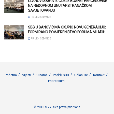
ČLANOVI SBB-A IZ CIJELE BOSNE I HERCEGOVINE
NA REDOVNOM UNUTARSTRANAČKOM
SAVJETOVANJU
PRIJE 3 SEDMICE
SBB U BANOVIĆIMA OKUPIO NOVU GENERACIJU:
FORMIRANO POVJERENIŠTVO FORUMA MLADIH
PRIJE 4 SEDMICE
Početna
Vijesti
O nama
Podrži SBB
Učlani se
Kontakt
Impressum
© 2018 SBB - Sva prava pridržana