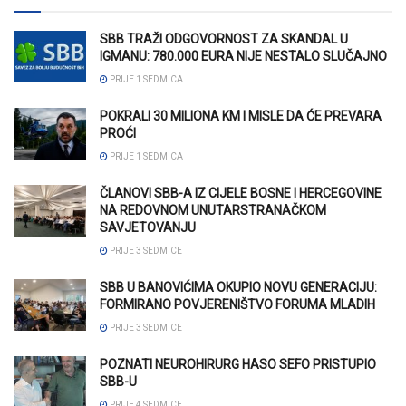
SBB TRAŽI ODGOVORNOST ZA SKANDAL U
IGMANU: 780.000 EURA NIJE NESTALO SLUČAJNO
PRIJE 1 SEDMICA
POKRALI 30 MILIONA KM I MISLE DA ĆE PREVARA
PROĆI
PRIJE 1 SEDMICA
ČLANOVI SBB-A IZ CIJELE BOSNE I HERCEGOVINE
NA REDOVNOM UNUTARSTRANAČKOM
SAVJETOVANJU
PRIJE 3 SEDMICE
SBB U BANOVIĆIMA OKUPIO NOVU GENERACIJU:
FORMIRANO POVJERENIŠTVO FORUMA MLADIH
PRIJE 3 SEDMICE
POZNATI NEUROHIRURG HASO SEFO PRISTUPIO
SBB-U
PRIJE 4 SEDMICE