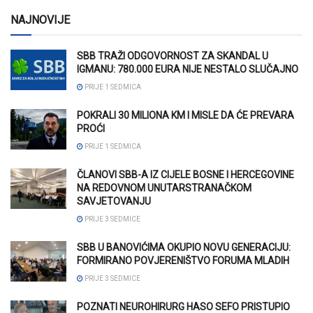
NAJNOVIJE
SBB TRAŽI ODGOVORNOST ZA SKANDAL U
IGMANU: 780.000 EURA NIJE NESTALO SLUČAJNO
PRIJE 1 SEDMICA
POKRALI 30 MILIONA KM I MISLE DA ĆE PREVARA
PROĆI
PRIJE 1 SEDMICA
ČLANOVI SBB-A IZ CIJELE BOSNE I HERCEGOVINE
NA REDOVNOM UNUTARSTRANAČKOM
SAVJETOVANJU
PRIJE 3 SEDMICE
SBB U BANOVIĆIMA OKUPIO NOVU GENERACIJU:
FORMIRANO POVJERENIŠTVO FORUMA MLADIH
PRIJE 3 SEDMICE
POZNATI NEUROHIRURG HASO SEFO PRISTUPIO