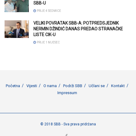
SBB-U
PRIJE 4 SEDMICE
VELIKI POVRATAK SBB-A: POTPREDSJEDNIK
NERMIN DŽINDIĆ DANAS PREDAO STRANAČKE
LISTE CIK-U
PRIJE 1 MJESEC
Početna
Vijesti
O nama
Podrži SBB
Učlani se
Kontakt
Impressum
© 2018 SBB - Sva prava pridržana