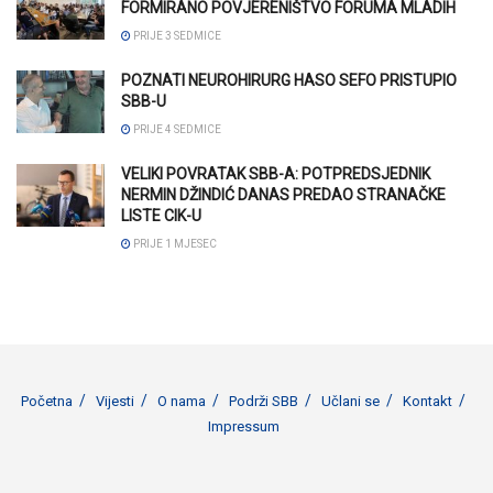
FORMIRANO POVJERENIŠTVO FORUMA MLADIH
PRIJE 3 SEDMICE
POZNATI NEUROHIRURG HASO SEFO PRISTUPIO
SBB-U
PRIJE 4 SEDMICE
VELIKI POVRATAK SBB-A: POTPREDSJEDNIK
NERMIN DŽINDIĆ DANAS PREDAO STRANAČKE
LISTE CIK-U
PRIJE 1 MJESEC
Početna
Vijesti
O nama
Podrži SBB
Učlani se
Kontakt
Impressum