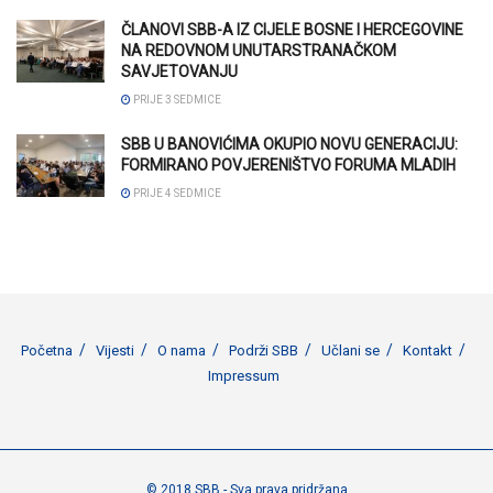
ČLANOVI SBB-A IZ CIJELE BOSNE I HERCEGOVINE
NA REDOVNOM UNUTARSTRANAČKOM
SAVJETOVANJU
PRIJE 3 SEDMICE
SBB U BANOVIĆIMA OKUPIO NOVU GENERACIJU:
FORMIRANO POVJERENIŠTVO FORUMA MLADIH
PRIJE 4 SEDMICE
Početna
Vijesti
O nama
Podrži SBB
Učlani se
Kontakt
Impressum
© 2018 SBB - Sva prava pridržana