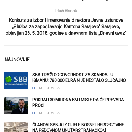
Idući članak
Konkurs za izbor i imenovanje direktora Javne ustanove
„Služba za zapošljavanje Kantona Sarajevo“ Sarajevo,
objavljen 23. 5. 2018. godine u dnevnom listu „Dnevni avaz“
NAJNOVIJE
SBB TRAŽI ODGOVORNOST ZA SKANDAL U
IGMANU: 780.000 EURA NIJE NESTALO SLUČAJNO
PRIJE 1 SEDMICA
POKRALI 30 MILIONA KM I MISLE DA ĆE PREVARA
PROĆI
PRIJE 1 SEDMICA
ČLANOVI SBB-A IZ CIJELE BOSNE I HERCEGOVINE
NA REDOVNOM UNUTARSTRANAČKOM