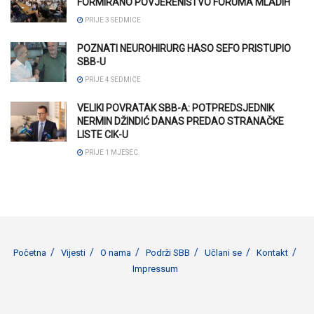
FORMIRANO POVJERENIŠTVO FORUMA MLADIH
PRIJE 3 SEDMICE
POZNATI NEUROHIRURG HASO SEFO PRISTUPIO
SBB-U
PRIJE 4 SEDMICE
VELIKI POVRATAK SBB-A: POTPREDSJEDNIK
NERMIN DŽINDIĆ DANAS PREDAO STRANAČKE
LISTE CIK-U
PRIJE 1 MJESEC
Početna
Vijesti
O nama
Podrži SBB
Učlani se
Kontakt
Impressum