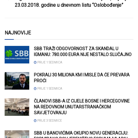
23.03.2018. godine u dnevnom listu “Oslobođenje”
NAJNOVIJE
SBB TRAŽI ODGOVORNOST ZA SKANDAL U
IGMANU: 780.000 EURA NIJE NESTALO SLUČAJNO
PRIJE 1 SEDMICA
POKRALI 30 MILIONA KM I MISLE DA ĆE PREVARA
PROĆI
PRIJE 1 SEDMICA
ČLANOVI SBB-A IZ CIJELE BOSNE I HERCEGOVINE
NA REDOVNOM UNUTARSTRANAČKOM
SAVJETOVANJU
PRIJE 3 SEDMICE
SBB U BANOVIĆIMA OKUPIO NOVU GENERACIJU: