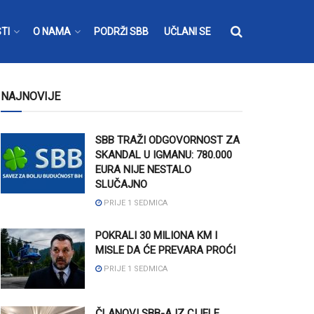
TI
O NAMA
PODRŽI SBB
UČLANI SE
NAJNOVIJE
SBB TRAŽI ODGOVORNOST ZA
SKANDAL U IGMANU: 780.000
EURA NIJE NESTALO
SLUČAJNO
PRIJE 1 SEDMICA
POKRALI 30 MILIONA KM I
MISLE DA ĆE PREVARA PROĆI
PRIJE 1 SEDMICA
ČLANOVI SBB-A IZ CIJELE