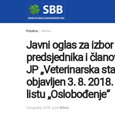
Početna
Arhiva
Javni oglas za izbor
predsjednika i čla
JP „Veterinarska stan
objavljen 3. 8. 201
listu „Oslobođenje”
3 Augusta, 2018
pod
Arhiva