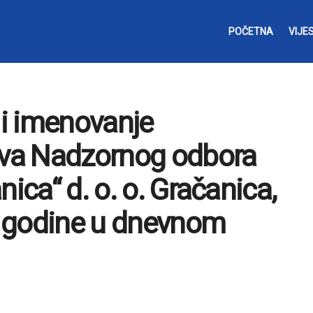
POČETNA
VIJES
 i imenovanje
nova Nadzornog odbora
ica“ d. o. o. Gračanica,
8. godine u dnevnom