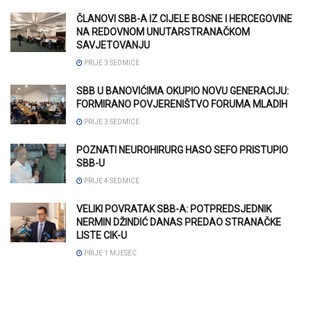
ČLANOVI SBB-A IZ CIJELE BOSNE I HERCEGOVINE
NA REDOVNOM UNUTARSTRANAČKOM
SAVJETOVANJU
PRIJE 3 SEDMICE
SBB U BANOVIĆIMA OKUPIO NOVU GENERACIJU:
FORMIRANO POVJERENIŠTVO FORUMA MLADIH
PRIJE 3 SEDMICE
POZNATI NEUROHIRURG HASO SEFO PRISTUPIO
SBB-U
PRIJE 4 SEDMICE
VELIKI POVRATAK SBB-A: POTPREDSJEDNIK
NERMIN DŽINDIĆ DANAS PREDAO STRANAČKE
LISTE CIK-U
PRIJE 1 MJESEC