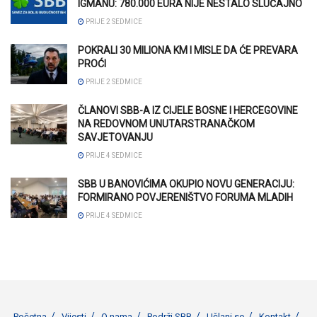
IGMANU: 780.000 EURA NIJE NESTALO SLUČAJNO
PRIJE 2 SEDMICE
POKRALI 30 MILIONA KM I MISLE DA ĆE PREVARA
PROĆI
PRIJE 2 SEDMICE
ČLANOVI SBB-A IZ CIJELE BOSNE I HERCEGOVINE
NA REDOVNOM UNUTARSTRANAČKOM
SAVJETOVANJU
PRIJE 4 SEDMICE
SBB U BANOVIĆIMA OKUPIO NOVU GENERACIJU:
FORMIRANO POVJERENIŠTVO FORUMA MLADIH
PRIJE 4 SEDMICE
Početna
Vijesti
O nama
Podrži SBB
Učlani se
Kontakt