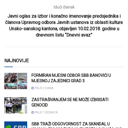
Idući članak
Javni oglas za izbor i konačno imenovanje predsjednika i
članova Upravnog odbora Javnih ustanova iz oblasti kulture
Unsko-sanskog kantona, objavljen 10.02.2018. godine u
dnevnom listu “Dnevni avaz”
NAJNOVIJE
FORMIRAN MJESNI ODBOR SBB BANOVIĆI U
MJESNOJ ZAJEDNICI GRAD 3
PRIJE 2 DANA
ZASTRAŠIVANJEM SE NE MOŽE IZBRISATI
GENOCID
PRIJE 1 SEDMICA
SBB TRAŽI ODGOVORNOST ZA SKANDAL U