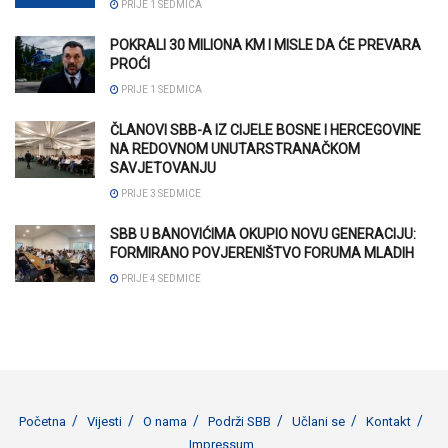
PRIJE 1 SEDMICA
POKRALI 30 MILIONA KM I MISLE DA ĆE PREVARA
PROĆI
PRIJE 1 SEDMICA
ČLANOVI SBB-A IZ CIJELE BOSNE I HERCEGOVINE
NA REDOVNOM UNUTARSTRANAČKOM
SAVJETOVANJU
PRIJE 3 SEDMICE
SBB U BANOVIĆIMA OKUPIO NOVU GENERACIJU:
FORMIRANO POVJERENIŠTVO FORUMA MLADIH
PRIJE 4 SEDMICE
Početna
Vijesti
O nama
Podrži SBB
Učlani se
Kontakt
Impressum