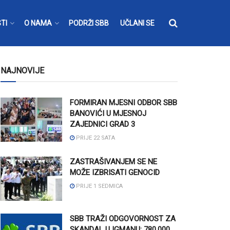
TI
O NAMA
PODRŽI SBB
UČLANI SE
NAJNOVIJE
FORMIRAN MJESNI ODBOR SBB
BANOVIĆI U MJESNOJ
ZAJEDNICI GRAD 3
PRIJE 22 SATA
ZASTRAŠIVANJEM SE NE
MOŽE IZBRISATI GENOCID
PRIJE 1 SEDMICA
SBB TRAŽI ODGOVORNOST ZA
SKANDAL U IGMANU: 780.000