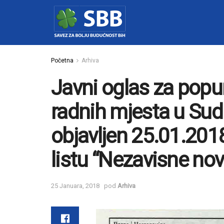
Početna
Arhiva
Javni oglas za popu
radnih mjesta u Sud
objavljen 25.01.20
listu “Nezavisne nov
25 Januara, 2018
pod
Arhiva