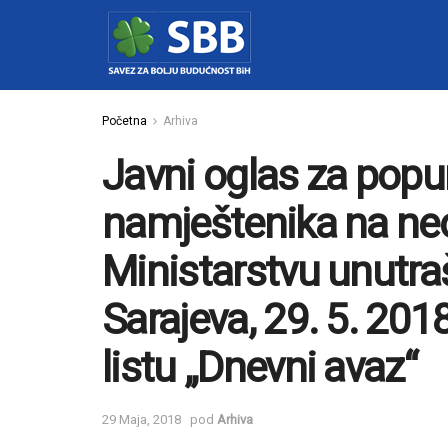
Početna
Arhiva
Javni oglas za popu
namještenika na ne
Ministarstvu unutra
Sarajeva, 29. 5. 20
listu „Dnevni avaz“
29 Maja, 2018
pod
Arhiva