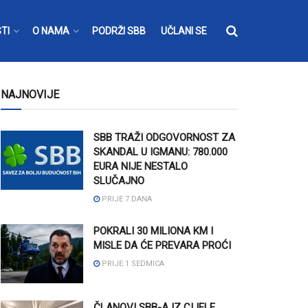
TI
O NAMA
PODRŽI SBB
UČLANI SE
NAJNOVIJE
SBB TRAŽI ODGOVORNOST ZA
SKANDAL U IGMANU: 780.000
EURA NIJE NESTALO
SLUČAJNO
PRIJE 7 DANA
POKRALI 30 MILIONA KM I
MISLE DA ĆE PREVARA PROĆI
PRIJE 1 SEDMICA
ČLANOVI SBB-A IZ CIJELE