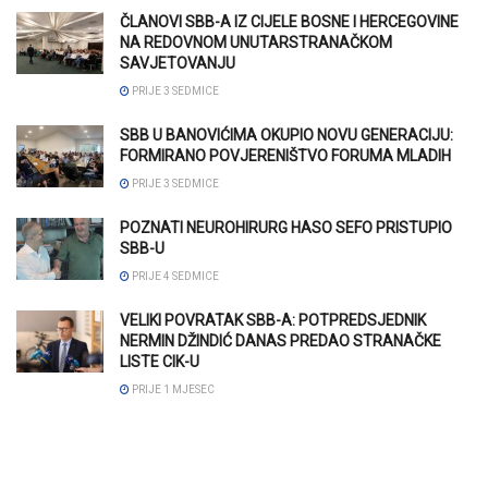
ČLANOVI SBB-A IZ CIJELE BOSNE I HERCEGOVINE
NA REDOVNOM UNUTARSTRANAČKOM
SAVJETOVANJU
PRIJE 3 SEDMICE
SBB U BANOVIĆIMA OKUPIO NOVU GENERACIJU:
FORMIRANO POVJERENIŠTVO FORUMA MLADIH
PRIJE 3 SEDMICE
POZNATI NEUROHIRURG HASO SEFO PRISTUPIO
SBB-U
PRIJE 4 SEDMICE
VELIKI POVRATAK SBB-A: POTPREDSJEDNIK
NERMIN DŽINDIĆ DANAS PREDAO STRANAČKE
LISTE CIK-U
PRIJE 1 MJESEC