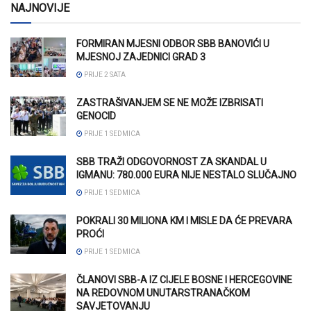
NAJNOVIJE
FORMIRAN MJESNI ODBOR SBB BANOVIĆI U
MJESNOJ ZAJEDNICI GRAD 3
PRIJE 2 SATA
ZASTRAŠIVANJEM SE NE MOŽE IZBRISATI
GENOCID
PRIJE 1 SEDMICA
SBB TRAŽI ODGOVORNOST ZA SKANDAL U
IGMANU: 780.000 EURA NIJE NESTALO SLUČAJNO
PRIJE 1 SEDMICA
POKRALI 30 MILIONA KM I MISLE DA ĆE PREVARA
PROĆI
PRIJE 1 SEDMICA
ČLANOVI SBB-A IZ CIJELE BOSNE I HERCEGOVINE
NA REDOVNOM UNUTARSTRANAČKOM
SAVJETOVANJU