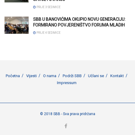
PRIJE 3 SEDMICE
SBB U BANOVIĆIMA OKUPIO NOVU GENERACIJU:
FORMIRANO POVJERENIŠTVO FORUMA MLADIH
PRIJE 4 SEDMICE
Početna
Vijesti
O nama
Podrži SBB
Učlani se
Kontakt
Impressum
© 2018 SBB - Sva prava pridržana