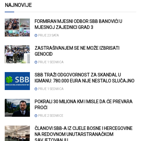
NAJNOVIJE
FORMIRAN MJESNI ODBOR SBB BANOVIĆI U
MJESNOJ ZAJEDNICI GRAD 3
PRIJE 23 SATA
ZASTRAŠIVANJEM SE NE MOŽE IZBRISATI
GENOCID
PRIJE 1 SEDMICA
SBB TRAŽI ODGOVORNOST ZA SKANDAL U
IGMANU: 780.000 EURA NIJE NESTALO SLUČAJNO
PRIJE 1 SEDMICA
POKRALI 30 MILIONA KM I MISLE DA ĆE PREVARA
PROĆI
PRIJE 2 SEDMICE
ČLANOVI SBB-A IZ CIJELE BOSNE I HERCEGOVINE
NA REDOVNOM UNUTARSTRANAČKOM
SAVJETOVANJU