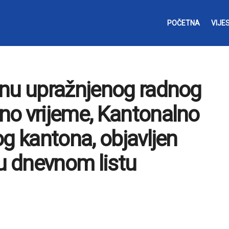
POČETNA
VIJES
unu upražnjenog radnog
no vrijeme, Kantonalno
og kantona, objavljen
 u dnevnom listu