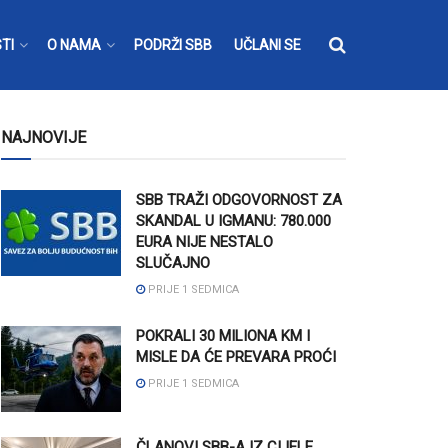
TI
O NAMA
PODRŽI SBB
UČLANI SE
NAJNOVIJE
SBB TRAŽI ODGOVORNOST ZA
SKANDAL U IGMANU: 780.000
EURA NIJE NESTALO
SLUČAJNO
PRIJE 1 SEDMICA
POKRALI 30 MILIONA KM I
MISLE DA ĆE PREVARA PROĆI
PRIJE 1 SEDMICA
ČLANOVI SBB-A IZ CIJELE