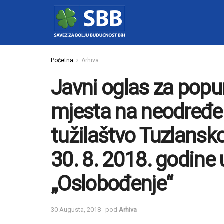
Početna
Arhiva
Javni oglas za pop
mjesta na neodređe
tužilaštvo Tuzlansk
30. 8. 2018. godine
„Oslobođenje“
30 Augusta, 2018
pod
Arhiva