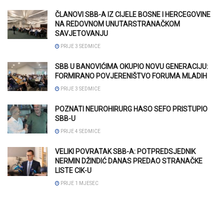
ČLANOVI SBB-A IZ CIJELE BOSNE I HERCEGOVINE
NA REDOVNOM UNUTARSTRANAČKOM
SAVJETOVANJU
PRIJE 3 SEDMICE
SBB U BANOVIĆIMA OKUPIO NOVU GENERACIJU:
FORMIRANO POVJERENIŠTVO FORUMA MLADIH
PRIJE 3 SEDMICE
POZNATI NEUROHIRURG HASO SEFO PRISTUPIO
SBB-U
PRIJE 4 SEDMICE
VELIKI POVRATAK SBB-A: POTPREDSJEDNIK
NERMIN DŽINDIĆ DANAS PREDAO STRANAČKE
LISTE CIK-U
PRIJE 1 MJESEC