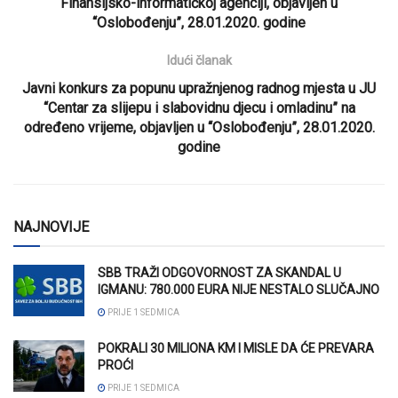
Finansijsko-informatičkoj agenciji, objavljen u
“Oslobođenju”, 28.01.2020. godine
Idući članak
Javni konkurs za popunu upražnjenog radnog mjesta u JU
“Centar za slijepu i slabovidnu djecu i omladinu” na
određeno vrijeme, objavljen u “Oslobođenju”, 28.01.2020.
godine
NAJNOVIJE
SBB TRAŽI ODGOVORNOST ZA SKANDAL U
IGMANU: 780.000 EURA NIJE NESTALO SLUČAJNO
PRIJE 1 SEDMICA
POKRALI 30 MILIONA KM I MISLE DA ĆE PREVARA
PROĆI
PRIJE 1 SEDMICA