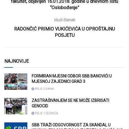
fakultet, objavljen 16.01.2018. godine u dnevnom listu
“Oslobođenje”
Idući članak
RADONČIĆ PRIMIO VUKIĆEVIĆA U OPROŠTAJNU
POSJETU
NAJNOVIJE
FORMIRAN MJESNI ODBOR SBB BANOVIĆI U
MJESNOJ ZAJEDNICI GRAD 3
PRIJE 2 DANA
ZASTRAŠIVANJEM SE NE MOŽE IZBRISATI
GENOCID
PRIJE 1 SEDMICA
SBB TRAŽI ODGOVORNOST ZA SKANDAL U