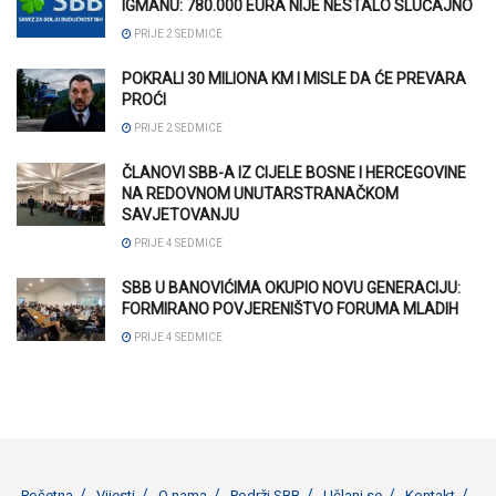
IGMANU: 780.000 EURA NIJE NESTALO SLUČAJNO
PRIJE 2 SEDMICE
POKRALI 30 MILIONA KM I MISLE DA ĆE PREVARA
PROĆI
PRIJE 2 SEDMICE
ČLANOVI SBB-A IZ CIJELE BOSNE I HERCEGOVINE
NA REDOVNOM UNUTARSTRANAČKOM
SAVJETOVANJU
PRIJE 4 SEDMICE
SBB U BANOVIĆIMA OKUPIO NOVU GENERACIJU:
FORMIRANO POVJERENIŠTVO FORUMA MLADIH
PRIJE 4 SEDMICE
Početna
Vijesti
O nama
Podrži SBB
Učlani se
Kontakt