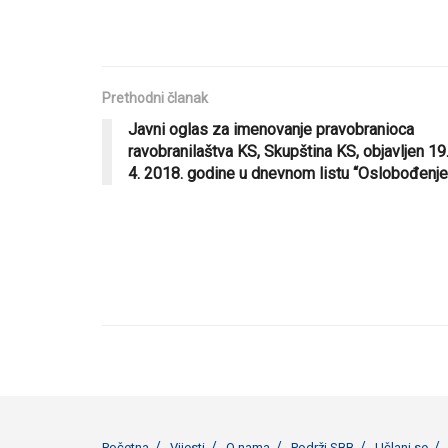
Prethodni članak
Javni oglas za imenovanje pravobranioca
ravobranilaštva KS, Skupština KS, objavljen 19
4. 2018. godine u dnevnom listu “Oslobođenje
Početna
Vijesti
O nama
Podrži SBB
Učlani se