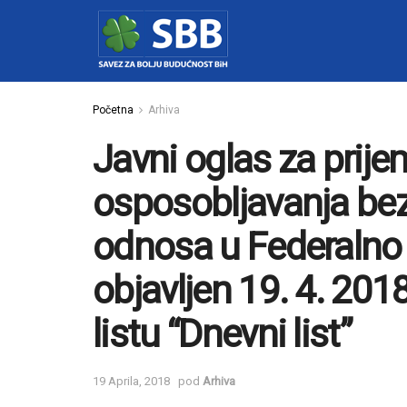
Početna
Arhiva
Javni oglas za prije
osposobljavanja be
odnosa u Federalno 
objavljen 19. 4. 20
listu “Dnevni list”
19 Aprila, 2018
pod
Arhiva