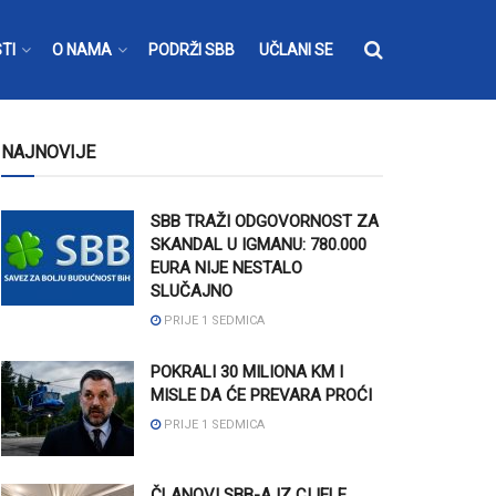
TI
O NAMA
PODRŽI SBB
UČLANI SE
NAJNOVIJE
SBB TRAŽI ODGOVORNOST ZA
SKANDAL U IGMANU: 780.000
EURA NIJE NESTALO
SLUČAJNO
PRIJE 1 SEDMICA
POKRALI 30 MILIONA KM I
MISLE DA ĆE PREVARA PROĆI
PRIJE 1 SEDMICA
ČLANOVI SBB-A IZ CIJELE