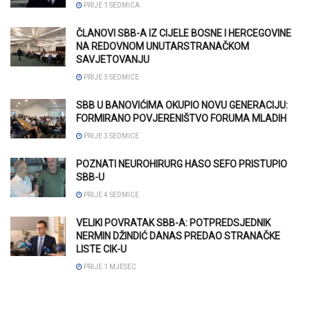
PRIJE 1 SEDMICA
ČLANOVI SBB-A IZ CIJELE BOSNE I HERCEGOVINE
NA REDOVNOM UNUTARSTRANAČKOM
SAVJETOVANJU
PRIJE 3 SEDMICE
SBB U BANOVIĆIMA OKUPIO NOVU GENERACIJU:
FORMIRANO POVJERENIŠTVO FORUMA MLADIH
PRIJE 3 SEDMICE
POZNATI NEUROHIRURG HASO SEFO PRISTUPIO
SBB-U
PRIJE 4 SEDMICE
VELIKI POVRATAK SBB-A: POTPREDSJEDNIK
NERMIN DŽINDIĆ DANAS PREDAO STRANAČKE
LISTE CIK-U
PRIJE 1 MJESEC