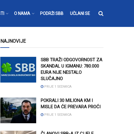
TI
O NAMA
PODRŽI SBB
UČLANI SE
NAJNOVIJE
SBB TRAŽI ODGOVORNOST ZA
SKANDAL U IGMANU: 780.000
EURA NIJE NESTALO
SLUČAJNO
PRIJE 1 SEDMICA
POKRALI 30 MILIONA KM I
MISLE DA ĆE PREVARA PROĆI
PRIJE 1 SEDMICA
ČLANOVI SBB-A IZ CIJELE