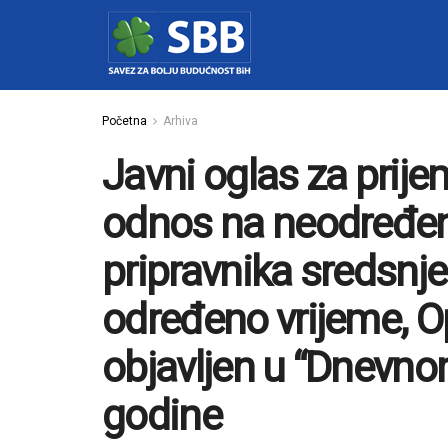
Početna
Arhiva
Javni oglas za prij
odnos na neodređeno
pripravnika sredsnj
određeno vrijeme, 
objavljen u “Dnevno
godine