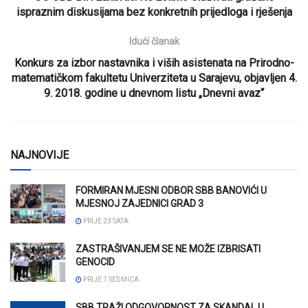
ispraznim diskusijama bez konkretnih prijedloga i rješenja
Idući članak
Konkurs za izbor nastavnika i viših asistenata na Prirodno-
matematičkom fakultetu Univerziteta u Sarajevu, objavljen 4.
9. 2018. godine u dnevnom listu „Dnevni avaz“
NAJNOVIJE
FORMIRAN MJESNI ODBOR SBB BANOVIĆI U
MJESNOJ ZAJEDNICI GRAD 3
PRIJE 23 SATA
ZASTRAŠIVANJEM SE NE MOŽE IZBRISATI
GENOCID
PRIJE 1 SEDMICA
SBB TRAŽI ODGOVORNOST ZA SKANDAL U