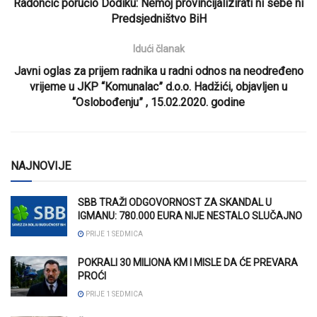
Radončić poručio Dodiku: Nemoj provincijalizirati ni sebe ni
Predsjedništvo BiH
Idući članak
Javni oglas za prijem radnika u radni odnos na neodređeno
vrijeme u JKP “Komunalac” d.o.o. Hadžići, objavljen u
“Oslobođenju” , 15.02.2020. godine
NAJNOVIJE
SBB TRAŽI ODGOVORNOST ZA SKANDAL U
IGMANU: 780.000 EURA NIJE NESTALO SLUČAJNO
PRIJE 1 SEDMICA
POKRALI 30 MILIONA KM I MISLE DA ĆE PREVARA
PROĆI
PRIJE 1 SEDMICA