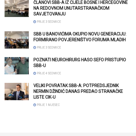
ČLANOVI SBB-A IZ CIJELE BOSNE I HERCEGOVINE
NA REDOVNOM UNUTARSTRANAČKOM
SAVJETOVANJU
PRIJE 3 SEDMICE
SBB U BANOVIĆIMA OKUPIO NOVU GENERACIJU:
FORMIRANO POVJERENIŠTVO FORUMA MLADIH
PRIJE 3 SEDMICE
POZNATI NEUROHIRURG HASO SEFO PRISTUPIO
SBB-U
PRIJE 4 SEDMICE
VELIKI POVRATAK SBB-A: POTPREDSJEDNIK
NERMIN DŽINDIĆ DANAS PREDAO STRANAČKE
LISTE CIK-U
PRIJE 1 MJESEC