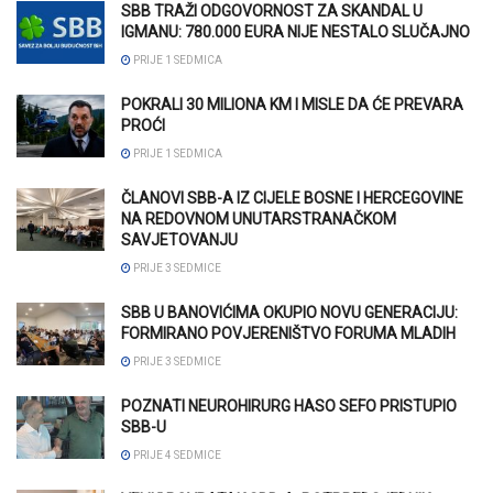
SBB TRAŽI ODGOVORNOST ZA SKANDAL U
IGMANU: 780.000 EURA NIJE NESTALO SLUČAJNO
PRIJE 1 SEDMICA
POKRALI 30 MILIONA KM I MISLE DA ĆE PREVARA
PROĆI
PRIJE 1 SEDMICA
ČLANOVI SBB-A IZ CIJELE BOSNE I HERCEGOVINE
NA REDOVNOM UNUTARSTRANAČKOM
SAVJETOVANJU
PRIJE 3 SEDMICE
SBB U BANOVIĆIMA OKUPIO NOVU GENERACIJU:
FORMIRANO POVJERENIŠTVO FORUMA MLADIH
PRIJE 3 SEDMICE
POZNATI NEUROHIRURG HASO SEFO PRISTUPIO
SBB-U
PRIJE 4 SEDMICE