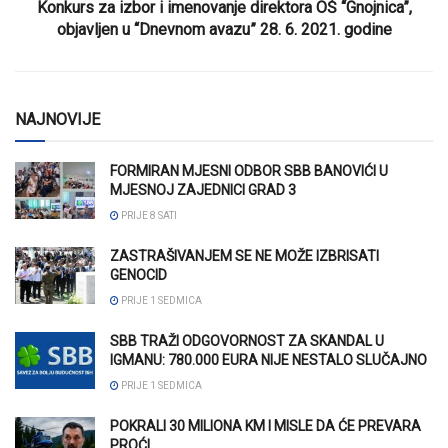
Konkurs za izbor i imenovanje direktora OŠ “Gnojnica”,
objavljen u “Dnevnom avazu” 28. 6. 2021. godine
NAJNOVIJE
FORMIRAN MJESNI ODBOR SBB BANOVIĆI U
MJESNOJ ZAJEDNICI GRAD 3
PRIJE 8 SATI
ZASTRAŠIVANJEM SE NE MOŽE IZBRISATI
GENOCID
PRIJE 1 SEDMICA
SBB TRAŽI ODGOVORNOST ZA SKANDAL U
IGMANU: 780.000 EURA NIJE NESTALO SLUČAJNO
PRIJE 1 SEDMICA
POKRALI 30 MILIONA KM I MISLE DA ĆE PREVARA
PROĆI