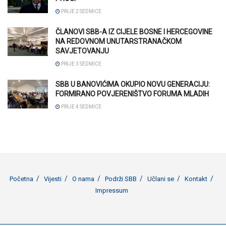
PRIJE 2 SEDMICE
ČLANOVI SBB-A IZ CIJELE BOSNE I HERCEGOVINE
NA REDOVNOM UNUTARSTRANAČKOM
SAVJETOVANJU
PRIJE 3 SEDMICE
SBB U BANOVIĆIMA OKUPIO NOVU GENERACIJU:
FORMIRANO POVJERENIŠTVO FORUMA MLADIH
PRIJE 4 SEDMICE
Početna
Vijesti
O nama
Podrži SBB
Učlani se
Kontakt
Impressum