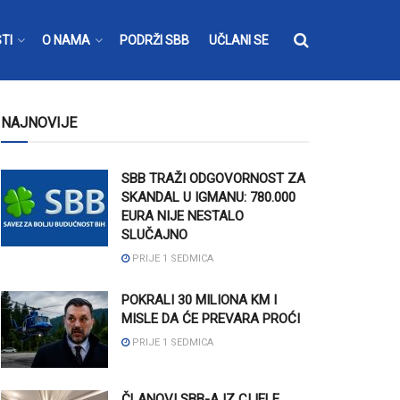
TI
O NAMA
PODRŽI SBB
UČLANI SE
NAJNOVIJE
SBB TRAŽI ODGOVORNOST ZA
SKANDAL U IGMANU: 780.000
EURA NIJE NESTALO
SLUČAJNO
PRIJE 1 SEDMICA
POKRALI 30 MILIONA KM I
MISLE DA ĆE PREVARA PROĆI
PRIJE 1 SEDMICA
ČLANOVI SBB-A IZ CIJELE