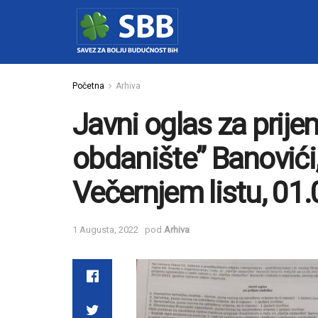
Početna
Arhiva
Javni oglas za prije
obdanište” Banovići,
Večernjem listu, 01
1 Augusta, 2022
pod
Arhiva