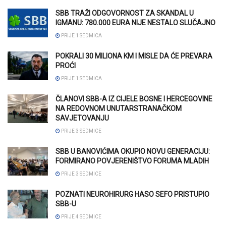
SBB TRAŽI ODGOVORNOST ZA SKANDAL U
IGMANU: 780.000 EURA NIJE NESTALO SLUČAJNO
PRIJE 1 SEDMICA
POKRALI 30 MILIONA KM I MISLE DA ĆE PREVARA
PROĆI
PRIJE 1 SEDMICA
ČLANOVI SBB-A IZ CIJELE BOSNE I HERCEGOVINE
NA REDOVNOM UNUTARSTRANAČKOM
SAVJETOVANJU
PRIJE 3 SEDMICE
SBB U BANOVIĆIMA OKUPIO NOVU GENERACIJU:
FORMIRANO POVJERENIŠTVO FORUMA MLADIH
PRIJE 3 SEDMICE
POZNATI NEUROHIRURG HASO SEFO PRISTUPIO
SBB-U
PRIJE 4 SEDMICE